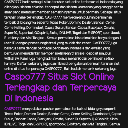
CASPO777
hadir sebagai situs taruhan slot online terbesar di indonesia yang
dilengkapi sistem enkripsi tercepat dan sistem keamanan yang canggih serta
aman yang membuat member semakin nyaman untuk bermain. Sebagai situs
taruhan online terlengkap.
CASPO777
menyediakan puluhan permainan
terbaik di bidangnya seperti Texas Poker, Domino Dealer, Bandar Ceme,
Ceme Keliling, Dominobet, Capsa Susun, Bandar Capsa, Blackjack, Omaha,
Super10, Superbull, QQspirit, Slots, IDNLIVE, Togel dan E-SPORT, sportbook,
E-lottery dan MM Tangkas.. Semua permainan bisa dimainkan hanya dengan 1
user ID dengan proses registrasi yang mudah dan cepat.
CASPO777
juga
bekerja sama dengan berbagai perbankan indonesia dan ewallet yang
bertujuan memudahkan member melakukan transaksi deposit maupun
withdraw. Kami juga menghadirkan bonus menarik dan berlimpah setiap
harinya. Daftar sekarang juga dan nikmati pengalaman bermain taruhan slot
online di situs terpercaya
CASPO777
,
Raih hadiah menarik sekarang juga.
Caspo777 Situs Slot Online
Terlengkap dan Terpercaya
Di Indonesia
CASPO777
menyediakan puluhan permainan terbaik di bidangnya seperti
Texas Poker, Domino Dealer, Bandar Ceme, Ceme Keliling, Dominobet, Capsa
Susun, Bandar Capsa, Blackjack, Omaha, Super10, Superbull, QQspirit, Slots,
IDNLIVE, Togel dan E-SPORT, sportbook, E-lottery dan MM Tangkas.. Semua