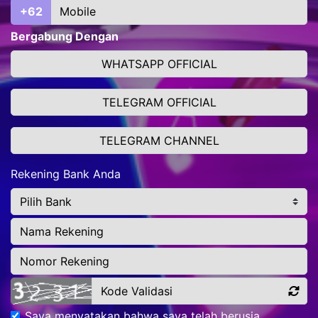
+62
Bergabung Dengan
WHATSAPP OFFICIAL
TELEGRAM OFFICIAL
TELEGRAM CHANNEL
Rekening Bank Anda
Saya menyatakan bahwa saya telah berusia