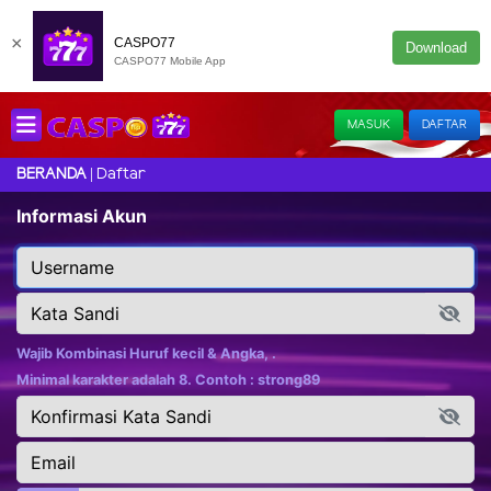
×
CASPO77
Download
CASPO77 Mobile App
MASUK
DAFTAR
Daftar
BERANDA
Informasi Akun
Wajib Kombinasi Huruf kecil & Angka, .
Minimal karakter adalah 8. Contoh : strong89